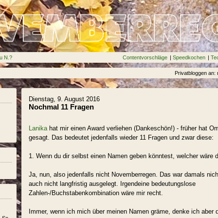
u N.?
Contentvorschläge
|
Speedkochen
|
Te
Privatbloggen an
Dienstag, 9. August 2016
Nochmal 11 Fragen
Lanika
hat mir einen Award verliehen (Dankeschön!) - früher hat 
gesagt. Das bedeutet jedenfalls wieder 11 Fragen und zwar diese:
1. Wenn du dir selbst einen Namen geben könntest, welcher wäre 
Ja, nun, also jedenfalls nicht Novemberregen. Das war damals nic
auch nicht langfristig ausgelegt. Irgendeine bedeutungslose
Zahlen-/Buchstabenkombination wäre mir recht.
Immer, wenn ich mich über meinen Namen gräme, denke ich aber d