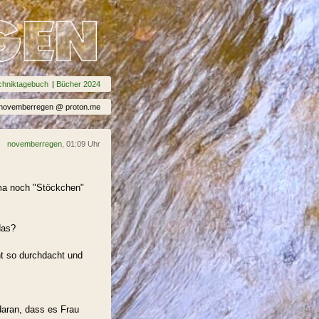
chniktagebuch
|
Bücher 2024
: novemberregen @ proton.me
novemberregen
, 01:09 Uhr
Oma noch "Stöckchen"
das?
ht so durchdacht und
aran, dass es Frau