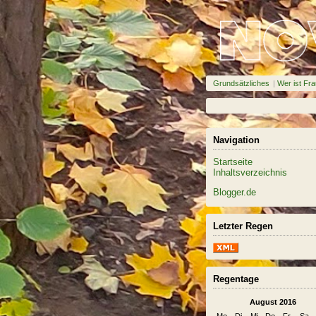
Grundsätzliches
|
Wer ist Fra
Navigation
Startseite
Inhaltsverzeichnis
Blogger.de
Letzter Regen
Regentage
August 2016