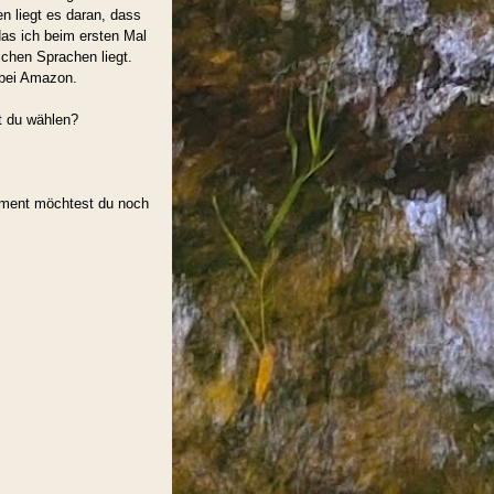
n liegt es daran, dass
das ich beim ersten Mal
ichen Sprachen liegt.
 bei Amazon.
t du wählen?
oment möchtest du noch