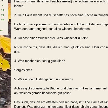
So
Herzbruch (aus ähnlicher Unachtsamkeit) viel schlimmer erwischt 
7
lachen.
14
2. Dein Haus brennt und du schaffst es noch eine Sache mitzuneh
21
28
Da bin ich sehr pragmatisch und würde den Ordner mit den wichti
Wäre sehr anstrengend, das alles wiederzubeschaffen.
ber
3. Du hast einen Wunsch frei. Was wünschst du dir?
Ich wünsche mir, dass alle, die ich mag, glücklich sind. Oder von
alle.
4. Was macht dich richtig glücklich?
Sorglosigkeit.
5. Was ist dein Lieblingsbuch und warum?
Ach es gibt so viele gute Bücher und dann kommt es ja immer au
an, welches gerade besonders gut passt.
Das Buch, das ich am öftesten gelesen habe, ist "The Game of Ki
Dunnett. Was aber zum einen daran liegt dass ich die verschiede