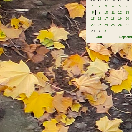
Mo
Di
Mi
Do
Fr
Sa
1
2
3
4
5
6
8
9
10
11
12
13
15
16
17
18
19
20
22
23
24
25
26
27
29
30
31
Juli
Septem