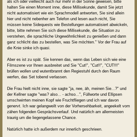
als ich oder vielleicht auch nur mehr in der Sonne gewesen, bitte
halten Sie einen Moment inne, diese Millisekunde, damit Sie jetzt
nicht automatisiert wie ein Sprachmodell antworten, Sie sind allein
hier und nicht nebenher am Telefon und lesen auch nicht, Sie
müssen keine Sidequests wie Bestellungen automatisiert abwickeln,
bitte, bitte nehmen Sie sich diese Millisekunde, die Situation zu
verstehen, die sprachliche Ungewöhnlichkeit zu genießen und dann
ganz schlicht das zu bestellen, was Sie möchten." Vor der Frau auf
die Knie sinke ich quasi.
Aber es ist zu spät. Sie kennen das, wenn das Leben sich wie eine
Filmszene vor Ihnen ausbreitet und Sie "Cut!", "Cut!!", "CUT!!!"
brüllen wollen und wutentbrannt den Regiestuhl durch den Raum
werfen, das Set tobend verlassen.
Die Frau hielt nicht inne, sie sagte "ja, nee, äh, meinen Sie...?" und
der Kellner sagte "was? also... - achso...", Füllworte und Ellipsen
umschwirrten meinen Kopf wie Fruchtfliegen und ich war davon
genervt. Ich war gelangweilt von der Vorhersehbarkeit, angeekelt vom
zähen folgenden Gesprächsverlauf. Und natürlich am allermeisten
traurig um die liegengelassene Chance.
Natürlich hatte ich außerdem nur innerlich geschrieen.