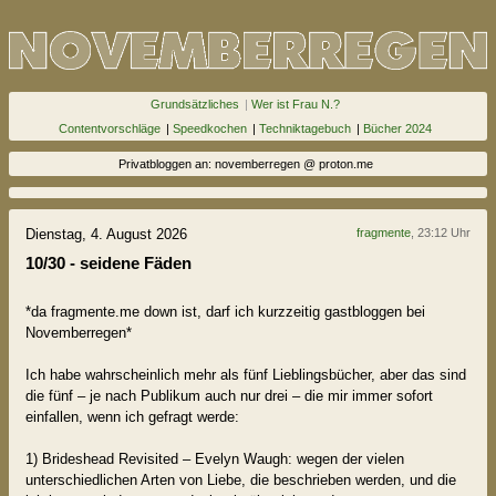
Grundsätzliches
|
Wer ist Frau N.?
Contentvorschläge
|
Speedkochen
|
Techniktagebuch
|
Bücher 2024
Privatbloggen an: novemberregen @ proton.me
Dienstag, 4. August 2026
fragmente
, 23:12 Uhr
10/30 - seidene Fäden
*da fragmente.me down ist, darf ich kurzzeitig gastbloggen bei
Novemberregen*
Ich habe wahrscheinlich mehr als fünf Lieblingsbücher, aber das sind
die fünf – je nach Publikum auch nur drei – die mir immer sofort
einfallen, wenn ich gefragt werde:
1) Brideshead Revisited – Evelyn Waugh: wegen der vielen
unterschiedlichen Arten von Liebe, die beschrieben werden, und die