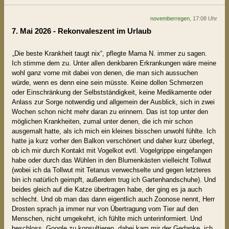
novemberregen
, 17:08 Uhr
7. Mai 2026 - Rekonvaleszent im Urlaub
„Die beste Krankheit taugt nix“, pflegte Mama N. immer zu sagen.
Ich stimme dem zu. Unter allen denkbaren Erkrankungen wäre meine
wohl ganz vorne mit dabei von denen, die man sich aussuchen
würde, wenn es denn eine sein müsste. Keine dollen Schmerzen
oder Einschränkung der Selbstständigkeit, keine Medikamente oder
Anlass zur Sorge notwendig und allgemein der Ausblick, sich in zwei
Wochen schon nicht mehr daran zu erinnern. Das ist top unter den
möglichen Krankheiten, zumal unter denen, die ich mir schon
ausgemalt hatte, als ich mich ein kleines bisschen unwohl fühlte. Ich
hatte ja kurz vorher den Balkon verschönert und daher kurz überlegt,
ob ich mir durch Kontakt mit Vogelkot evtl. Vogelgrippe eingefangen
habe oder durch das Wühlen in den Blumenkästen vielleicht Tollwut
(wobei ich da Tollwut mit Tetanus verwechselte und gegen letzteres
bin ich natürlich geimpft, außerdem trug ich Gartenhandschuhe). Und
beides gleich auf die Katze übertragen habe, der ging es ja auch
schlecht. Und ob man das dann eigentlich auch Zoonose nennt, Herr
Drosten sprach ja immer nur von Übertragung vom Tier auf den
Menschen, nicht umgekehrt, ich fühlte mich unterinformiert. Und
beschloss, Google zu konsultieren, dabei kam mir der Gedanke, ich