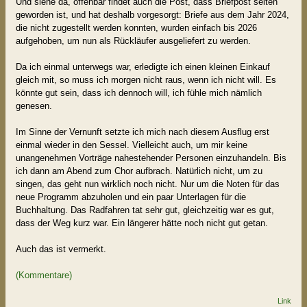
Und siehe da, offenbar findet auch die Post, dass Briefpost selten
geworden ist, und hat deshalb vorgesorgt: Briefe aus dem Jahr 2024,
die nicht zugestellt werden konnten, wurden einfach bis 2026
aufgehoben, um nun als Rückläufer ausgeliefert zu werden.
Da ich einmal unterwegs war, erledigte ich einen kleinen Einkauf
gleich mit, so muss ich morgen nicht raus, wenn ich nicht will. Es
könnte gut sein, dass ich dennoch will, ich fühle mich nämlich
genesen.
Im Sinne der Vernunft setzte ich mich nach diesem Ausflug erst
einmal wieder in den Sessel. Vielleicht auch, um mir keine
unangenehmen Vorträge nahestehender Personen einzuhandeln. Bis
ich dann am Abend zum Chor aufbrach. Natürlich nicht, um zu
singen, das geht nun wirklich noch nicht. Nur um die Noten für das
neue Programm abzuholen und ein paar Unterlagen für die
Buchhaltung. Das Radfahren tat sehr gut, gleichzeitig war es gut,
dass der Weg kurz war. Ein längerer hätte noch nicht gut getan.
Auch das ist vermerkt.
(Kommentare)
Link