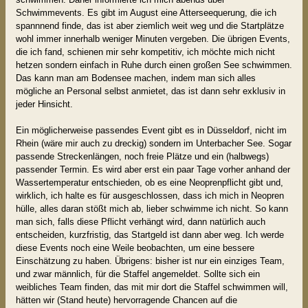
Schwimmevents. Es gibt im August eine Atterseequerung, die ich
spannnend finde, das ist aber ziemlich weit weg und die Startplätze
wohl immer innerhalb weniger Minuten vergeben. Die übrigen Events,
die ich fand, schienen mir sehr kompetitiv, ich möchte mich nicht
hetzen sondern einfach in Ruhe durch einen großen See schwimmen.
Das kann man am Bodensee machen, indem man sich alles
mögliche an Personal selbst anmietet, das ist dann sehr exklusiv in
jeder Hinsicht.
Ein möglicherweise passendes Event gibt es in Düsseldorf, nicht im
Rhein (wäre mir auch zu dreckig) sondern im Unterbacher See. Sogar
passende Streckenlängen, noch freie Plätze und ein (halbwegs)
passender Termin. Es wird aber erst ein paar Tage vorher anhand der
Wassertemperatur entschieden, ob es eine Neoprenpflicht gibt und,
wirklich, ich halte es für ausgeschlossen, dass ich mich in Neopren
hülle, alles daran stößt mich ab, lieber schwimme ich nicht. So kann
man sich, falls diese Pflicht verhängt wird, dann natürlich auch
entscheiden, kurzfristig, das Startgeld ist dann aber weg. Ich werde
diese Events noch eine Weile beobachten, um eine bessere
Einschätzung zu haben. Übrigens: bisher ist nur ein einziges Team,
und zwar männlich, für die Staffel angemeldet. Sollte sich ein
weibliches Team finden, das mit mir dort die Staffel schwimmen will,
hätten wir (Stand heute) hervorragende Chancen auf die