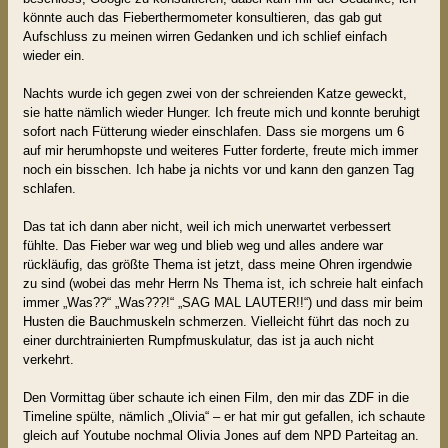
könnte auch das Fieberthermometer konsultieren, das gab gut
Aufschluss zu meinen wirren Gedanken und ich schlief einfach
wieder ein.
Nachts wurde ich gegen zwei von der schreienden Katze geweckt,
sie hatte nämlich wieder Hunger. Ich freute mich und konnte beruhigt
sofort nach Fütterung wieder einschlafen. Dass sie morgens um 6
auf mir herumhopste und weiteres Futter forderte, freute mich immer
noch ein bisschen. Ich habe ja nichts vor und kann den ganzen Tag
schlafen.
Das tat ich dann aber nicht, weil ich mich unerwartet verbessert
fühlte. Das Fieber war weg und blieb weg und alles andere war
rückläufig, das größte Thema ist jetzt, dass meine Ohren irgendwie
zu sind (wobei das mehr Herrn Ns Thema ist, ich schreie halt einfach
immer „Was??“ „Was???!“ „SAG MAL LAUTER!!“) und dass mir beim
Husten die Bauchmuskeln schmerzen. Vielleicht führt das noch zu
einer durchtrainierten Rumpfmuskulatur, das ist ja auch nicht
verkehrt.
Den Vormittag über schaute ich einen Film, den mir das ZDF in die
Timeline spülte, nämlich „Olivia“ – er hat mir gut gefallen, ich schaute
gleich auf Youtube nochmal Olivia Jones auf dem NPD Parteitag an.