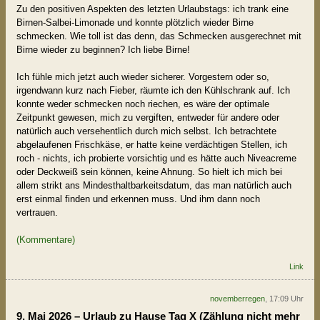
Zu den positiven Aspekten des letzten Urlaubstags: ich trank eine
Birnen-Salbei-Limonade und konnte plötzlich wieder Birne
schmecken. Wie toll ist das denn, das Schmecken ausgerechnet mit
Birne wieder zu beginnen? Ich liebe Birne!
Ich fühle mich jetzt auch wieder sicherer. Vorgestern oder so,
irgendwann kurz nach Fieber, räumte ich den Kühlschrank auf. Ich
konnte weder schmecken noch riechen, es wäre der optimale
Zeitpunkt gewesen, mich zu vergiften, entweder für andere oder
natürlich auch versehentlich durch mich selbst. Ich betrachtete
abgelaufenen Frischkäse, er hatte keine verdächtigen Stellen, ich
roch - nichts, ich probierte vorsichtig und es hätte auch Niveacreme
oder Deckweiß sein können, keine Ahnung. So hielt ich mich bei
allem strikt ans Mindesthaltbarkeitsdatum, das man natürlich auch
erst einmal finden und erkennen muss. Und ihm dann noch
vertrauen.
(Kommentare)
Link
novemberregen
, 17:09 Uhr
9. Mai 2026 – Urlaub zu Hause Tag X (Zählung nicht mehr