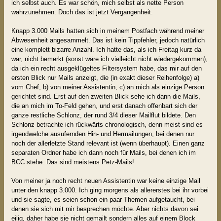
ich selbst auch. Es war schön, mich selbst als nette Person
wahrzunehmen. Doch das ist jetzt Vergangenheit.
Knapp 3.000 Mails hatten sich in meinem Postfach während meiner
Abwesenheit angesammelt. Das ist kein Tippfehler, jedoch natürlich
eine komplett bizarre Anzahl. Ich hatte das, als ich Freitag kurz da
war, nicht bemerkt (sonst wäre ich vielleicht nicht wiedergekommen),
da ich ein recht ausgeklügeltes Filtersystem habe, das mir auf den
ersten Blick nur Mails anzeigt, die (in exakt dieser Reihenfolge) a)
vom Chef, b) von meiner Assistentin, c) an mich als einzige Person
gerichtet sind. Erst auf den zweiten Blick sehe ich dann die Mails,
die an mich im To-Feld gehen, und erst danach offenbart sich der
ganze restliche Schlonz, der rund 3/4 dieser Mailflut bildete. Den
Schlonz betrachte ich rückwärts chronologisch, denn meist sind es
irgendwelche ausufernden Hin- und Hermailungen, bei denen nur
noch der allerletzte Stand relevant ist (wenn überhaupt). Einen ganz
separaten Ordner habe ich dann noch für Mails, bei denen ich im
BCC stehe. Das sind meistens Petz-Mails!
Von meiner ja noch recht neuen Assistentin war keine einzige Mail
unter den knapp 3.000. Ich ging morgens als allererstes bei ihr vorbei
und sie sagte, es seien schon ein paar Themen aufgetaucht, bei
denen sie sich mit mir besprechen möchte. Aber nichts davon sei
eilig, daher habe sie nicht gemailt sondern alles auf einem Block