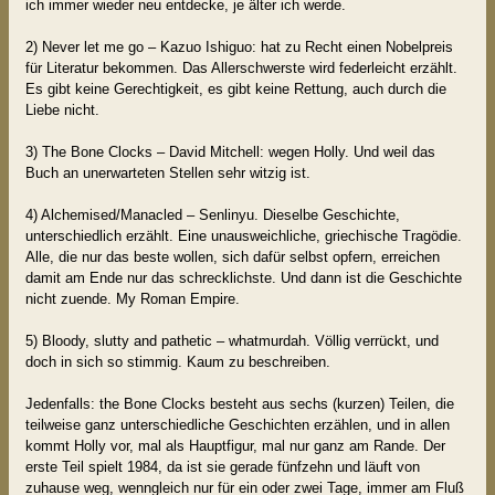
ich immer wieder neu entdecke, je älter ich werde.
2) Never let me go – Kazuo Ishiguo: hat zu Recht einen Nobelpreis
für Literatur bekommen. Das Allerschwerste wird federleicht erzählt.
Es gibt keine Gerechtigkeit, es gibt keine Rettung, auch durch die
Liebe nicht.
3) The Bone Clocks – David Mitchell: wegen Holly. Und weil das
Buch an unerwarteten Stellen sehr witzig ist.
4) Alchemised/Manacled – Senlinyu. Dieselbe Geschichte,
unterschiedlich erzählt. Eine unausweichliche, griechische Tragödie.
Alle, die nur das beste wollen, sich dafür selbst opfern, erreichen
damit am Ende nur das schrecklichste. Und dann ist die Geschichte
nicht zuende. My Roman Empire.
5) Bloody, slutty and pathetic – whatmurdah. Völlig verrückt, und
doch in sich so stimmig. Kaum zu beschreiben.
Jedenfalls: the Bone Clocks besteht aus sechs (kurzen) Teilen, die
teilweise ganz unterschiedliche Geschichten erzählen, und in allen
kommt Holly vor, mal als Hauptfigur, mal nur ganz am Rande. Der
erste Teil spielt 1984, da ist sie gerade fünfzehn und läuft von
zuhause weg, wenngleich nur für ein oder zwei Tage, immer am Fluß