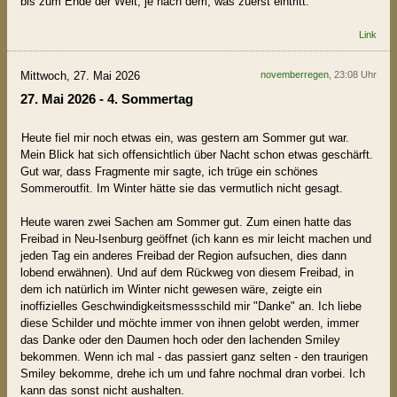
bis zum Ende der Welt, je nach dem, was zuerst eintritt.
Link
Mittwoch, 27. Mai 2026
novemberregen
, 23:08 Uhr
27. Mai 2026 - 4. Sommertag
Heute fiel mir noch etwas ein, was gestern am Sommer gut war.
Mein Blick hat sich offensichtlich über Nacht schon etwas geschärft.
Gut war, dass Fragmente mir sagte, ich trüge ein schönes
Sommeroutfit. Im Winter hätte sie das vermutlich nicht gesagt.
Heute waren zwei Sachen am Sommer gut. Zum einen hatte das
Freibad in Neu-Isenburg geöffnet (ich kann es mir leicht machen und
jeden Tag ein anderes Freibad der Region aufsuchen, dies dann
lobend erwähnen). Und auf dem Rückweg von diesem Freibad, in
dem ich natürlich im Winter nicht gewesen wäre, zeigte ein
inoffizielles Geschwindigkeitsmessschild mir "Danke" an. Ich liebe
diese Schilder und möchte immer von ihnen gelobt werden, immer
das Danke oder den Daumen hoch oder den lachenden Smiley
bekommen. Wenn ich mal - das passiert ganz selten - den traurigen
Smiley bekomme, drehe ich um und fahre nochmal dran vorbei. Ich
kann das sonst nicht aushalten.