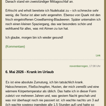
Danach stand ein zweistündiger Mittagsschlaf an.
Erfrischt und erholt bereitete ich Nudelsalat zu – ich schmecke sehr
wenig, die Textur ist aber sehr angenehm. Ebenso von Quark mit den
frisch eingetroffenen Crowdfarming-Blaubeeren. Später unternahm ich
noch einen kleinen Spaziergang, das war besonders schön und
wohltuend für alles, was mit Atmen zu tun hat.
Ich glaube, morgen bin ich wieder gesund!
(Kommentare)
Link
novemberregen
, 17:08 Uhr
6. Mai 2026 - Krank im Urlaub
Es ist eine absolute Zumutung, ich bin tatsächlich krank.
Halsschmerzen, Fließschnupfen, Husten, der mich zerreißt und eine
wärmere Körpertemperatur als üblich. Das hatte ich in dieser Form
zuletzt vor mehreren Jahren und, was gestern Nacht geschah und
was mir überhaupt noch nie passiert ist: ich wachte nachts um 3 auf
(ich wachte sowieso irgendwie alle 1,5 Stunden auf) und hatte so