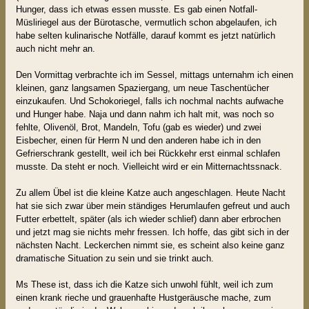
Hunger, dass ich etwas essen musste. Es gab einen Notfall-
Müsliriegel aus der Bürotasche, vermutlich schon abgelaufen, ich
habe selten kulinarische Notfälle, darauf kommt es jetzt natürlich
auch nicht mehr an.
Den Vormittag verbrachte ich im Sessel, mittags unternahm ich einen
kleinen, ganz langsamen Spaziergang, um neue Taschentücher
einzukaufen. Und Schokoriegel, falls ich nochmal nachts aufwache
und Hunger habe. Naja und dann nahm ich halt mit, was noch so
fehlte, Olivenöl, Brot, Mandeln, Tofu (gab es wieder) und zwei
Eisbecher, einen für Herrn N und den anderen habe ich in den
Gefrierschrank gestellt, weil ich bei Rückkehr erst einmal schlafen
musste. Da steht er noch. Vielleicht wird er ein Mitternachtssnack.
Zu allem Übel ist die kleine Katze auch angeschlagen. Heute Nacht
hat sie sich zwar über mein ständiges Herumlaufen gefreut und auch
Futter erbettelt, später (als ich wieder schlief) dann aber erbrochen
und jetzt mag sie nichts mehr fressen. Ich hoffe, das gibt sich in der
nächsten Nacht. Leckerchen nimmt sie, es scheint also keine ganz
dramatische Situation zu sein und sie trinkt auch.
Ms These ist, dass ich die Katze sich unwohl fühlt, weil ich zum
einen krank rieche und grauenhafte Hustgeräusche mache, zum