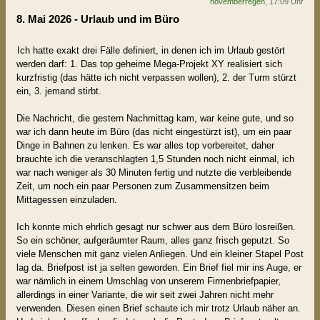
novemberregen
, 17:09 Uhr
8. Mai 2026 - Urlaub und im Büro
Ich hatte exakt drei Fälle definiert, in denen ich im Urlaub gestört
werden darf: 1. Das top geheime Mega-Projekt XY realisiert sich
kurzfristig (das hätte ich nicht verpassen wollen), 2. der Turm stürzt
ein, 3. jemand stirbt.
Die Nachricht, die gestern Nachmittag kam, war keine gute, und so
war ich dann heute im Büro (das nicht eingestürzt ist), um ein paar
Dinge in Bahnen zu lenken. Es war alles top vorbereitet, daher
brauchte ich die veranschlagten 1,5 Stunden noch nicht einmal, ich
war nach weniger als 30 Minuten fertig und nutzte die verbleibende
Zeit, um noch ein paar Personen zum Zusammensitzen beim
Mittagessen einzuladen.
Ich konnte mich ehrlich gesagt nur schwer aus dem Büro losreißen.
So ein schöner, aufgeräumter Raum, alles ganz frisch geputzt. So
viele Menschen mit ganz vielen Anliegen. Und ein kleiner Stapel Post
lag da. Briefpost ist ja selten geworden. Ein Brief fiel mir ins Auge, er
war nämlich in einem Umschlag von unserem Firmenbriefpapier,
allerdings in einer Variante, die wir seit zwei Jahren nicht mehr
verwenden. Diesen einen Brief schaute ich mir trotz Urlaub näher an.