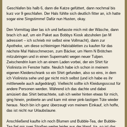
Geschlafen bis halb 6, dann die Katze gefüttert, dann nochmal bis
kurz vor 9 geschlafen. Der Hals fühlte sich deutlich fitter an, ich hatte
sogar eine Singstimme! Dafür nun Husten, okay.
Den Vormittag über las ich und befasste mich mit der Wäsche, dann
brach ich auf, um ein Paket aus Bobbys Kiosk abzuholen (an M
adressiert – ich schrieb mir selbst eine Vollmacht), dann zur
Apotheke, um diese schleimigen Halstabletten zu kaufen für das
nächste Mal Halsschmerzen, zum Bäcker, um Herrn N Brötchen
mitzubringen und in einen Supermarkt wegen neuer Tulpen.
Zwischendrin kam ich an einem Laden vorbei, der ein Shirt für
Violinista im Fenster hatte. Neulich habe ich schon in meinem
eigenen Kleiderschrank so ein Shirt gefunden, also so eins, in dem
ich Violinista sehe und gar nicht mich selbst (und ich habe es ihr
mittlerweile auch aufgedrängt). Vielleicht sollte ich Kleidungsscout für
andere Personen werden. Während ich das dachte und dabei
amüsiert das Shirt betrachtete, sah ich weiter hinten etwas für mich,
ging hinein, probierte an und kam mit einer pink-lastigen Tüte wieder
heraus. Noch bin ich ganz überzeugt von meinem Einkauf, ich hoffe,
das ist nicht nur Urlaubslaune.
Anschließend kaufte ich noch Blumen und Bubble-Tea, der Bubble-
Tea fiel mir zwei Straßen weiter leider aus der Hand, tja, so ist das