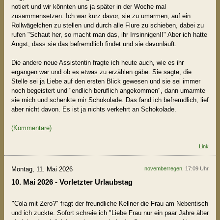
notiert und wir könnten uns ja später in der Woche mal
zusammensetzen. Ich war kurz davor, sie zu umarmen, auf ein
Rollwägelchen zu stellen und durch alle Flure zu schieben, dabei zu
rufen "Schaut her, so macht man das, ihr Irrsinnigen!!" Aber ich hatte
Angst, dass sie das befremdlich findet und sie davonläuft.
Die andere neue Assistentin fragte ich heute auch, wie es ihr
ergangen war und ob es etwas zu erzählen gäbe. Sie sagte, die
Stelle sei ja Liebe auf den ersten Blick gewesen und sie sei immer
noch begeistert und "endlich beruflich angekommen", dann umarmte
sie mich und schenkte mir Schokolade. Das fand ich befremdlich, lief
aber nicht davon. Es ist ja nichts verkehrt an Schokolade.
(Kommentare)
Link
Montag, 11. Mai 2026
novemberregen
, 17:09 Uhr
10. Mai 2026 - Vorletzter Urlaubstag
"Cola mit Zero?" fragt der freundliche Kellner die Frau am Nebentisch
und ich zuckte. Sofort schreie ich "Liebe Frau nur ein paar Jahre älter