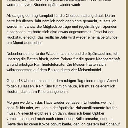
wurde erst zwei Stunden später wieder wach.
Ab da ging der Tag komplett für die Chorbuchhaltung drauf. Daran
hatte ich dieses Jahr nämlich noch gar nichts gemacht, zusätzlich
werden im Januar die Mitgliedsbeiträge und regelmäßigen Spenden
eingezogen, es hatte sich also etwas angesammelt. Jetzt ist der
Rückstau erledigt, das restliche Jahr wird wieder eine halbe Stunde
pro Monat ausreichen.
Nebenher schnurrte die Waschmaschine und die Spülmaschine, ich
überzog die Betten frisch, nahm Pakete für die ganze Nachbarschaft
an und erledigte Familientelefonate. Die Meisen frästen sich
währenddessen auf dem Balkon durch vier Meisenknödel.
Gegen 18 Uhr beschloss ich, dem ruhigen Tag einen ruhigen Abend
folgen zu lassen. Kein Kino für mich heute, ich muss gelegentlich
Husten, das ist im Kino unangenehm.
Morgen werde ich das Haus wieder verlassen. Entweder, weil ich
ganz fit bin oder, weil ich in der Apotheke Halsmedikamente kaufen
muss. Vielleicht ergibt es sich dann, dass ich beim Optiker
vorbeischaue und mich nach einer neuen Brille umsehe, oder im
Rewe den leckeren Kokosjoghurt kaufe, den ich gestern bei Schanuf