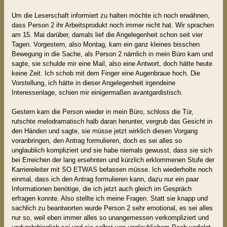
Um die Leserschaft informiert zu halten möchte ich noch erwähnen,
dass Person 2 ihr Arbeitsprodukt noch immer nicht hat. Wir sprachen
am 15. Mai darüber, damals lief die Angelegenheit schon seit vier
Tagen. Vorgestern, also Montag, kam ein ganz kleines bisschen
Bewegung in die Sache, als Person 2 nämlich in mein Büro kam und
sagte, sie schulde mir eine Mail, also eine Antwort, doch hätte heute
keine Zeit. Ich schob mit dem Finger eine Augenbraue hoch. Die
Vorstellung, ich hätte in dieser Angelegenheit irgendeine
Interessenlage, schien mir einigermaßen avantgardistisch.
Gestern kam die Person wieder in mein Büro, schloss die Tür,
rutschte melodramatisch halb daran herunter, vergrub das Gesicht in
den Händen und sagte, sie müsse jetzt wirklich diesen Vorgang
voranbringen, den Antrag formulieren, doch es sei alles so
unglaublich kompliziert und sie habe niemals gewusst, dass sie sich
bei Erreichen der lang ersehnten und kürzlich erklommenen Stufe der
Karriereleiter mit SO ETWAS befassen müsse. Ich wiederholte noch
einmal, dass ich den Antrag formulieren kann, dazu nur ein paar
Informationen benötige, die ich jetzt auch gleich im Gespräch
erfragen konnte. Also stellte ich meine Fragen. Statt sie knapp und
sachlich zu beantworten wurde Person 2 sehr emotional, es sei alles
nur so, weil eben immer alles so unangemessen verkompliziert und