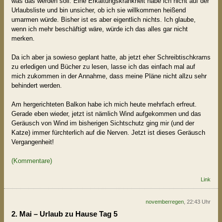
was das werden soll. Eine Erkältungskrankheit habe ich nicht auf der
Urlaubsliste und bin unsicher, ob ich sie willkommen heißend
umarmen würde. Bisher ist es aber eigentlich nichts. Ich glaube,
wenn ich mehr beschäftigt wäre, würde ich das alles gar nicht
merken.
Da ich aber ja sowieso geplant hatte, ab jetzt eher Schreibtischkrams
zu erledigen und Bücher zu lesen, lasse ich das einfach mal auf
mich zukommen in der Annahme, dass meine Pläne nicht allzu sehr
behindert werden.
Am hergerichteten Balkon habe ich mich heute mehrfach erfreut.
Gerade eben wieder, jetzt ist nämlich Wind aufgekommen und das
Geräusch von Wind im bisherigen Sichtschutz ging mir (und der
Katze) immer fürchterlich auf die Nerven. Jetzt ist dieses Geräusch
Vergangenheit!
(Kommentare)
Link
novemberregen
, 22:43 Uhr
2. Mai – Urlaub zu Hause Tag 5