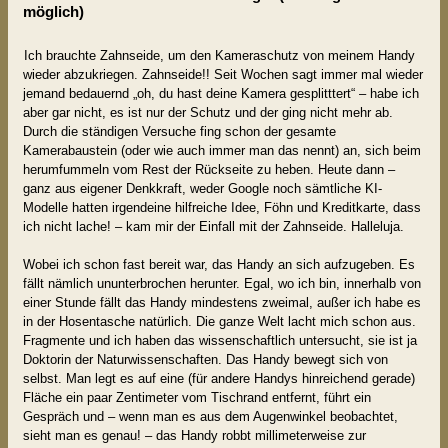
möglich)
Ich brauchte Zahnseide, um den Kameraschutz von meinem Handy
wieder abzukriegen. Zahnseide!! Seit Wochen sagt immer mal wieder
jemand bedauernd „oh, du hast deine Kamera gesplitttert“ – habe ich
aber gar nicht, es ist nur der Schutz und der ging nicht mehr ab.
Durch die ständigen Versuche fing schon der gesamte
Kamerabaustein (oder wie auch immer man das nennt) an, sich beim
herumfummeln vom Rest der Rückseite zu heben. Heute dann –
ganz aus eigener Denkkraft, weder Google noch sämtliche KI-
Modelle hatten irgendeine hilfreiche Idee, Föhn und Kreditkarte, dass
ich nicht lache! – kam mir der Einfall mit der Zahnseide. Halleluja.
Wobei ich schon fast bereit war, das Handy an sich aufzugeben. Es
fällt nämlich ununterbrochen herunter. Egal, wo ich bin, innerhalb von
einer Stunde fällt das Handy mindestens zweimal, außer ich habe es
in der Hosentasche natürlich. Die ganze Welt lacht mich schon aus.
Fragmente und ich haben das wissenschaftlich untersucht, sie ist ja
Doktorin der Naturwissenschaften. Das Handy bewegt sich von
selbst. Man legt es auf eine (für andere Handys hinreichend gerade)
Fläche ein paar Zentimeter vom Tischrand entfernt, führt ein
Gespräch und – wenn man es aus dem Augenwinkel beobachtet,
sieht man es genau! – das Handy robbt millimeterweise zur