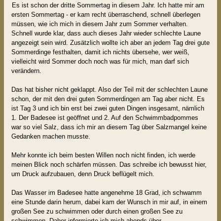
Es ist schon der dritte Sommertag in diesem Jahr. Ich hatte mir am
ersten Sommertag - er kam recht überraschend, schnell überlegen
müssen, wie ich mich in diesem Jahr zum Sommer verhalten.
Schnell wurde klar, dass auch dieses Jahr wieder schlechte Laune
angezeigt sein wird. Zusätzlich wollte ich aber an jedem Tag drei gute
Sommerdinge festhalten, damit ich nichts übersehe, wer weiß,
vielleicht wird Sommer doch noch was für mich, man darf sich
verändern.
Das hat bisher nicht geklappt. Also der Teil mit der schlechten Laune
schon, der mit den drei guten Sommerdingen am Tag aber nicht. Es
ist Tag 3 und ich bin erst bei zwei guten Dingen insgesamt, nämlich
1. Der Badesee ist geöffnet und 2. Auf den Schwimmbadpommes
war so viel Salz, dass ich mir an diesem Tag über Salzmangel keine
Gedanken machen musste.
Mehr konnte ich beim besten Willen noch nicht finden, ich werde
meinen Blick noch schärfen müssen. Das schreibe ich bewusst hier,
um Druck aufzubauen, denn Druck beflügelt mich.
Das Wasser im Badesee hatte angenehme 18 Grad, ich schwamm
eine Stunde darin herum, dabei kam der Wunsch in mir auf, in einem
großen See zu schwimmen oder durch einen großen See zu
schwimmen. Daher informierte ich mich abends über