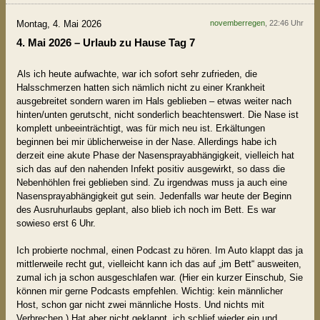
Montag, 4. Mai 2026
novemberregen
, 22:46 Uhr
4. Mai 2026 – Urlaub zu Hause Tag 7
Als ich heute aufwachte, war ich sofort sehr zufrieden, die
Halsschmerzen hatten sich nämlich nicht zu einer Krankheit
ausgebreitet sondern waren im Hals geblieben – etwas weiter nach
hinten/unten gerutscht, nicht sonderlich beachtenswert. Die Nase ist
komplett unbeeinträchtigt, was für mich neu ist. Erkältungen
beginnen bei mir üblicherweise in der Nase. Allerdings habe ich
derzeit eine akute Phase der Nasensprayabhängigkeit, vielleich hat
sich das auf den nahenden Infekt positiv ausgewirkt, so dass die
Nebenhöhlen frei geblieben sind. Zu irgendwas muss ja auch eine
Nasensprayabhängigkeit gut sein. Jedenfalls war heute der Beginn
des Ausruhurlaubs geplant, also blieb ich noch im Bett. Es war
sowieso erst 6 Uhr.
Ich probierte nochmal, einen Podcast zu hören. Im Auto klappt das ja
mittlerweile recht gut, vielleicht kann ich das auf „im Bett“ ausweiten,
zumal ich ja schon ausgeschlafen war. (Hier ein kurzer Einschub, Sie
können mir gerne Podcasts empfehlen. Wichtig: kein männlicher
Host, schon gar nicht zwei männliche Hosts. Und nichts mit
Verbrechen.) Hat aber nicht geklappt, ich schlief wieder ein und