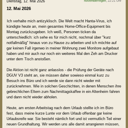
Dienstag, 12. Mai 2026
novemberregen
, 22:21 Uhr
12. Mai 2026
Ich verhalte mich antizyklisch. Die Welt macht Hanta-Virus, ich
kündigte heute an, mein gesamtes Home-Office-Equipment bis
Montag zurückzugeben. Ich weiß, Personen ticken da
unterschiedlich: ich sehe es für mich nicht, nochmal über "kurz
notfallmäßig" hinaus von zu Hause zu arbeiten und ich möchte auf
gar keinen Fall irgenwo in meiner Wohnung zwei Monitore aufgebaut
haben und mir auch nur noch ein weiteres Mal den Zeh am Drucker
unter dem Tisch anstoßen.
Die Aktion ist nicht ganz anlasslos - die Prüfung der Geräte nach
DGUV V3 steht an, sie müssen daher sowieso einmal kurz zu
Besuch ins Büro und ich werde sie dann nicht wieder mit
zurücknehmen. Wie in solchen Geschichten, in denen Menschen ihre
gebrechlichen Eltern zum Nachmittagskaffee in ein Altenheim fahren
und dann nicht wieder abholen.
Heute, am ersten Arbeitstag nach dem Urlaub stellte ich im Büro
fest, dass meine kurze Lunte vor dem Urlaub offenbar gar keine
Urlaubsreife war. Sie besteht nämlich fort und ist vermutlich Teil einer
neuen Grundhaltung. Wir werden uns alle damit arrangieren müssen,