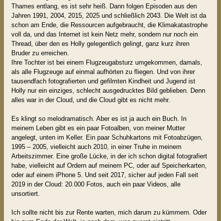
Thames entlang, es ist sehr heiß. Dann folgen Episoden aus den
Jahren 1991, 2004, 2015, 2025 und schließlich 2043. Die Welt ist da
schon am Ende, die Ressourcen aufgebraucht, die Klimakatastrophe
voll da, und das Internet ist kein Netz mehr, sondern nur noch ein
Thread, über den es Holly gelegentlich gelingt, ganz kurz ihren
Bruder zu erreichen.
Ihre Tochter ist bei einem Flugzeugabsturz umgekommen, damals,
als alle Flugzeuge auf einmal aufhörten zu fliegen. Und von ihrer
tausendfach fotografierten und gefilmten Kindheit und Jugend ist
Holly nur ein einziges, schlecht ausgedrucktes Bild geblieben. Denn
alles war in der Cloud, und die Cloud gibt es nicht mehr.
Es klingt so melodramatisch. Aber es ist ja auch ein Buch. In
meinem Leben gibt es ein paar Fotoalben, von meiner Mutter
angelegt, unten im Keller. Ein paar Schuhkartons mit Fotoabzügen,
1995 – 2005, vielleicht auch 2010, in einer Truhe in meinem
Arbeitszimmer. Eine große Lücke, in der ich schon digital fotografiert
habe, vielleicht auf Ordern auf meinem PC, oder auf Speicherkarten,
oder auf einem iPhone 5. Und seit 2017, sicher auf jeden Fall seit
2019 in der Cloud: 20.000 Fotos, auch ein paar Videos, alle
unsortiert.
Ich sollte nicht bis zur Rente warten, mich darum zu kümmern. Oder