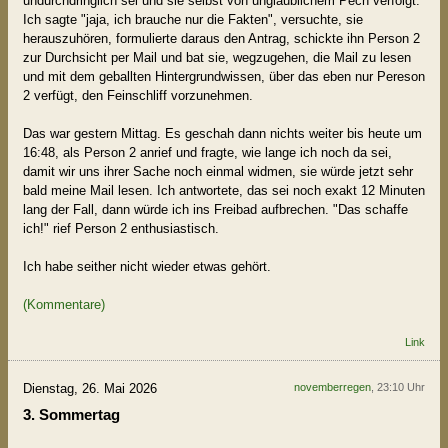
undurchdringlich sei und sie selbst von unglaublichem Pech verfolgt.
Ich sagte "jaja, ich brauche nur die Fakten", versuchte, sie
herauszuhören, formulierte daraus den Antrag, schickte ihn Person 2
zur Durchsicht per Mail und bat sie, wegzugehen, die Mail zu lesen
und mit dem geballten Hintergrundwissen, über das eben nur Pereson
2 verfügt, den Feinschliff vorzunehmen.
Das war gestern Mittag. Es geschah dann nichts weiter bis heute um
16:48, als Person 2 anrief und fragte, wie lange ich noch da sei,
damit wir uns ihrer Sache noch einmal widmen, sie würde jetzt sehr
bald meine Mail lesen. Ich antwortete, das sei noch exakt 12 Minuten
lang der Fall, dann würde ich ins Freibad aufbrechen. "Das schaffe
ich!" rief Person 2 enthusiastisch.
Ich habe seither nicht wieder etwas gehört.
(Kommentare)
Link
Dienstag, 26. Mai 2026
novemberregen
, 23:10 Uhr
3. Sommertag